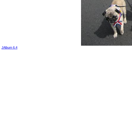
JAlbum 6.4