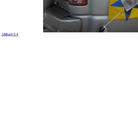
JAlbum 6.4